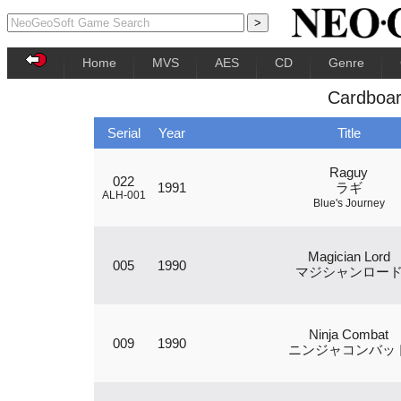
Home
MVS
AES
CD
Genre
Cardboa
Serial
Year
Title
Raguy
022
1991
ラギ
ALH-001
Blue's Journey
Magician Lord
005
1990
マジシャンロー
Ninja Combat
009
1990
ニンジャコンバッ