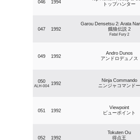
046
1994
トップハンター
Garou Densetsu 2: Arata Nar
047
1992
餓狼伝説 2
Fatal Fury 2
Andro Dunos
049
1992
アンドロデュノス
Ninja Commando
050
1992
ニンジャコマンド
ALH-004
Viewpoint
051
1992
ビューポイント
Tokuten Ou
052
1992
得点王