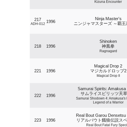
Kizuna Encounter
Ninja Master's
217
1996
ニンジャマスターズ ～覇王
ADH-012
Shinoken
218
1996
神凰拳
Ragnagard
Magical Drop 2
221
1996
マジカルドロップ2
Magical Drop II
Samurai Spirits: Amakusa 
サムライスピリッツ天
222
1996
Samurai Shodown 4: Amakusa's
Legend of a Warrior
Real Bout Garou Densetsu 
223
1996
リアルバウト餓狼伝説ス
Real Bout Fatal Fury Speci