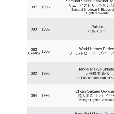
Samurai Spirits: Zankurou 
サムライスピリッツ斬紅
087
1995
Samurai Shodown 3: Blades of
Fighters Swords
Pulstar
089
1995
パルスター
World Heroes Perfec
090
1995
ワールドヒーローズパー
ADH-009
Tengai Makyo Shind
092
1995
天外魔境 真伝
Far East of Eden: Kabuki K
Chojin Gakuen Gowcai
094
1995
超人学園ゴウカイザ
Voltage Fighter Gowcaize
Real Bout Garou Dense