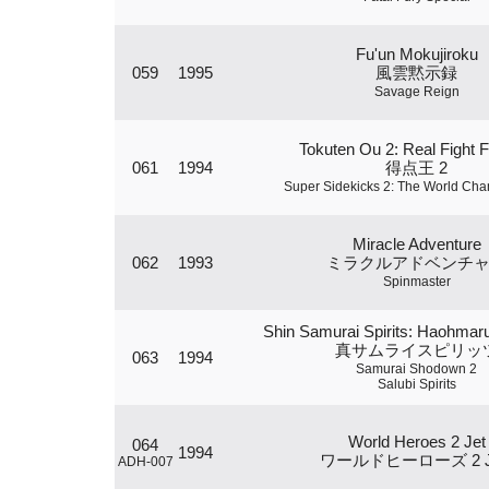
Fu'un Mokujiroku
059
1995
風雲黙示録
Savage Reign
Tokuten Ou 2: Real Fight F
061
1994
得点王 2
Super Sidekicks 2: The World Ch
Miracle Adventure
062
1993
ミラクルアドベンチ
Spinmaster
Shin Samurai Spirits: Haohmar
真サムライスピリッ
063
1994
Samurai Shodown 2
Salubi Spirits
World Heroes 2 Jet
064
1994
ワールドヒーローズ 2 J
ADH-007