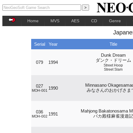
Home
MVS
AES
CD
Genre
Japane
Serial
Year
Title
Dunk Dream
ダンク・ドリーム
079
1994
Street Hoop
Street Slam
Minnasano Okagesama
027
1990
みなさんのおかげさま
MOH-001
Mahjong Bakatonosama M
036
1991
バカ殿様麻雀漫遊
MOH-002