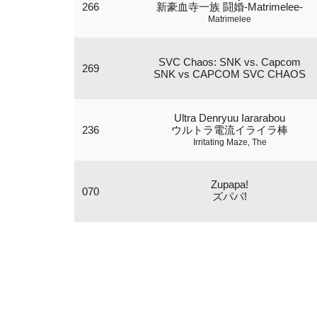
266
新豪血寺一族 闘婚-Matrimelee-
Matrimelee
SVC Chaos: SNK vs. Capcom
269
SNK vs CAPCOM SVC CHAOS
Ultra Denryuu Iararabou
236
ウルトラ電流イライラ棒
Irritating Maze, The
Zupapa!
070
ズパパ!