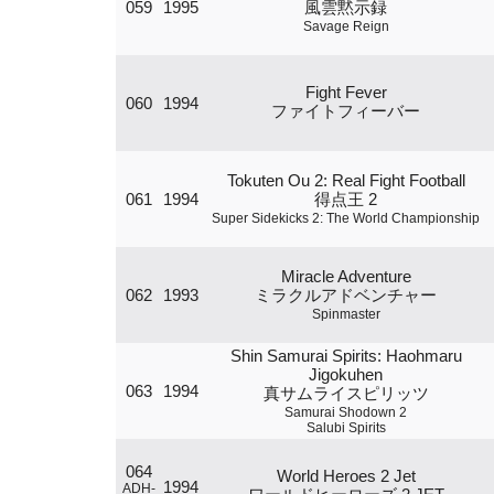
059
1995
風雲黙示録
Savage Reign
Fight Fever
060
1994
ファイトフィーバー
Tokuten Ou 2: Real Fight Football
061
1994
得点王 2
Super Sidekicks 2: The World Championship
Miracle Adventure
062
1993
ミラクルアドベンチャー
Spinmaster
Shin Samurai Spirits: Haohmaru
Jigokuhen
063
1994
真サムライスピリッツ
Samurai Shodown 2
Salubi Spirits
064
World Heroes 2 Jet
1994
ADH-