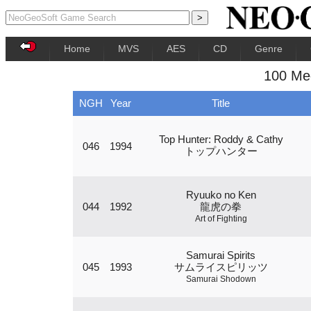
Home
MVS
AES
CD
Genre
100 Me
NGH
Year
Title
Top Hunter: Roddy & Cathy
046
1994
トップハンター
Ryuuko no Ken
044
1992
龍虎の拳
Art of Fighting
Samurai Spirits
045
1993
サムライスピリッツ
Samurai Shodown