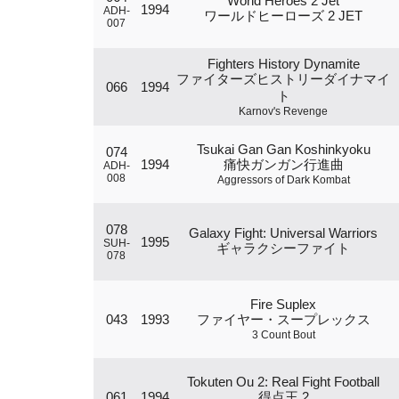
World Heroes 2 Jet
1994
ADH-
ワールドヒーローズ 2 JET
007
Fighters History Dynamite
ファイターズヒストリーダイナマイ
066
1994
ト
Karnov's Revenge
Tsukai Gan Gan Koshinkyoku
074
1994
痛快ガンガン行進曲
ADH-
008
Aggressors of Dark Kombat
078
Galaxy Fight: Universal Warriors
1995
SUH-
ギャラクシーファイト
078
Fire Suplex
043
1993
ファイヤー・スープレックス
3 Count Bout
Tokuten Ou 2: Real Fight Football
061
1994
得点王 2