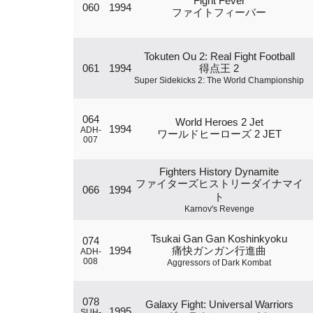
Fight Fever
060
1994
ファイトフィーバー
Tokuten Ou 2: Real Fight Football
061
1994
得点王 2
Super Sidekicks 2: The World Championship
064
World Heroes 2 Jet
1994
ADH-
ワールドヒーローズ 2 JET
007
Fighters History Dynamite
ファイターズヒストリーダイナマイ
066
1994
ト
Karnov's Revenge
Tsukai Gan Gan Koshinkyoku
074
1994
痛快ガンガン行進曲
ADH-
008
Aggressors of Dark Kombat
078
Galaxy Fight: Universal Warriors
1995
SUH-