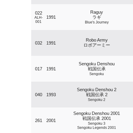
Raguy
022
1991
ラギ
ALH-
001
Blue's Journey
Robo Army
032
1991
ロボアーミー
Sengoku Denshou
017
1991
戦国伝承
Sengoku
Sengoku Denshou 2
040
1993
戦国伝承 2
Sengoku 2
Sengoku Denshou 2001
戦国伝承 2001
261
2001
Sengoku 3
Sengoku Legends 2001