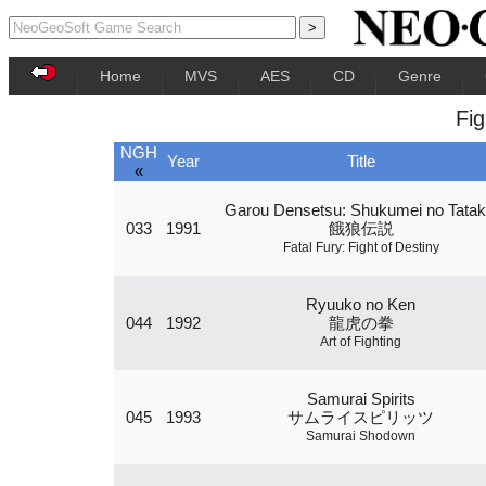
Home
MVS
AES
CD
Genre
Fi
NGH
Year
Title
«
Garou Densetsu: Shukumei no Tatak
033
1991
餓狼伝説
Fatal Fury: Fight of Destiny
Ryuuko no Ken
044
1992
龍虎の拳
Art of Fighting
Samurai Spirits
045
1993
サムライスピリッツ
Samurai Shodown