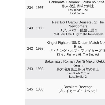
Bakumatsu Roman: Gekka no Kens
幕末浪漫 月華の剣士
234
1997
Last Blade, The
Last Soldier
Real Bout Garou Densetsu 2: The
Newcomers
240
1998
リアルバウト餓狼伝説 2
Real Bout Fatal Fury 2: The Newcomers
King of Fighters '98: Dream Match Ne
Ends
242
1998
ザ・キング・オブ・ファイターズ '9
King of Fighters '98: The Slugfest
Bakumatsu Roman Dai Ni Maku: Gekk
Kenshi
243
1998
幕末浪漫第二幕 月華の剣士
Last Blade 2, The
Last Soldier 2
Breakers Revenge
245
1998
ブレイカーズ・リベンジ