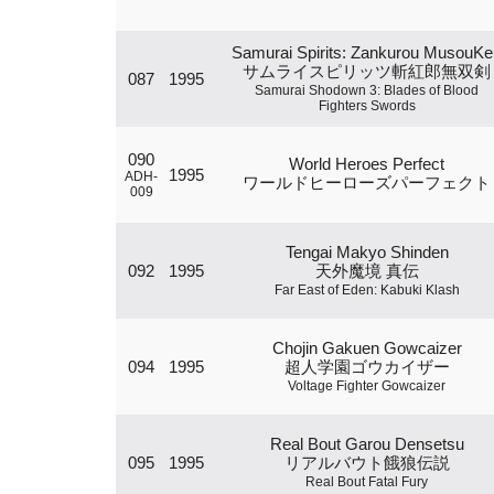
Samurai Spirits: Zankurou MusouKe
サムライスピリッツ斬紅郎無双剣
087
1995
Samurai Shodown 3: Blades of Blood
Fighters Swords
090
World Heroes Perfect
1995
ADH-
ワールドヒーローズパーフェクト
009
Tengai Makyo Shinden
092
1995
天外魔境 真伝
Far East of Eden: Kabuki Klash
Chojin Gakuen Gowcaizer
094
1995
超人学園ゴウカイザー
Voltage Fighter Gowcaizer
Real Bout Garou Densetsu
095
1995
リアルバウト餓狼伝説
Real Bout Fatal Fury