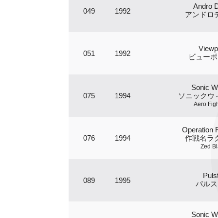
Andro 
049
1992
アンドロ
Viewp
051
1992
ビューポ
Sonic W
075
1994
ソニックウィ
Aero Figh
Operation 
076
1994
作戦名ラ
Zed B
Puls
089
1995
パルス
Sonic W