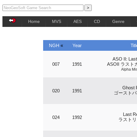
Home
MVS
AES
CD
Genre
NGH
«
Year
Titl
ASO II: Las
007
1991
ASOII ラス
Alpha Mi
Ghost P
020
1991
ゴーストパ
Last R
024
1992
ラストリ