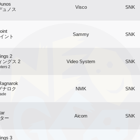
Dunos
Visco
SNK
デュノス
oint
Sammy
SNK
イント
ings 2
ングス 2
Video System
SNK
ters 2
Ragnarok
グナロク
NMK
SNK
lade
tar
Aicom
SNK
ター
ings 3