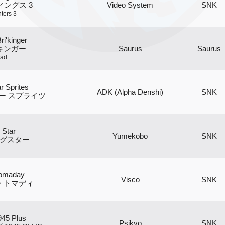
ングス 3
Video System
SNK
ters 3
ri'kinger
キンガー
Saurus
Saurus
lad
r Sprites
ADK (Alpha Denshi)
SNK
ー スプライツ
 Star
Yumekobo
SNK
グスター
Tomaday
Visco
SNK
・トマディ
945 Plus
Psikyo
SNK