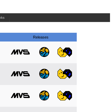
nks
Releases