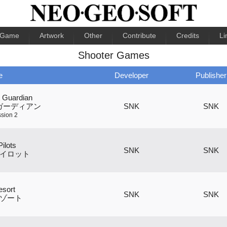
Game
Artwork
Other
Contribute
Credits
Li
Shooter Games
e
Developer
Publisher
t Guardian
トガーディアン
SNK
SNK
ssion 2
ilots
SNK
SNK
イロット
esort
SNK
SNK
ゾート