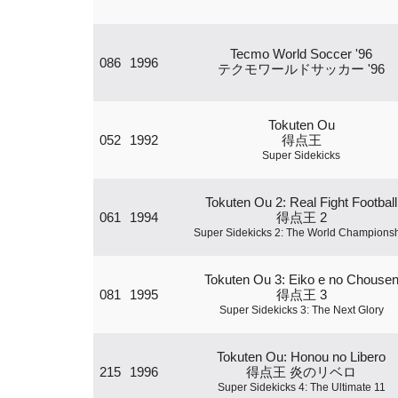
Tecmo World Soccer '96
086
1996
テクモワールドサッカー '96
Tokuten Ou
052
1992
得点王
Super Sidekicks
Tokuten Ou 2: Real Fight Football
061
1994
得点王 2
Super Sidekicks 2: The World Champions
Tokuten Ou 3: Eiko e no Chouse
081
1995
得点王 3
Super Sidekicks 3: The Next Glory
Tokuten Ou: Honou no Libero
215
1996
得点王 炎のリベロ
Super Sidekicks 4: The Ultimate 11