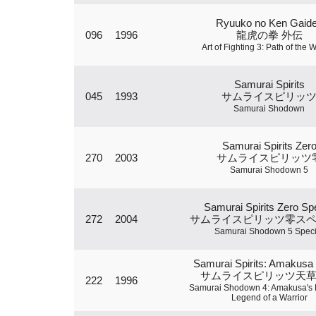
Ryuuko no Ken Gaid
096
1996
龍虎の拳 外伝
Art of Fighting 3: Path of the W
Samurai Spirits
045
1993
サムライスピリッ
Samurai Shodown
Samurai Spirits Zer
270
2003
サムライスピリッツ
Samurai Shodown 5
Samurai Spirits Zero Spe
272
2004
サムライスピリッツ零ス
Samurai Shodown 5 Speci
Samurai Spirits: Amakusa 
サムライスピリッツ天
222
1996
Samurai Shodown 4: Amakusa's
Legend of a Warrior