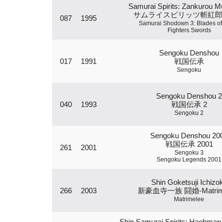
Samurai Spirits: Zankurou 
サムライスピリッツ斬紅
087
1995
Samurai Shodown 3: Blades of
Fighters Swords
Sengoku Denshou
017
1991
戦国伝承
Sengoku
Sengoku Denshou 2
040
1993
戦国伝承 2
Sengoku 2
Sengoku Denshou 20
戦国伝承 2001
261
2001
Sengoku 3
Sengoku Legends 2001
Shin Goketsuji Ichizo
266
2003
新豪血寺一族 闘婚-Matrime
Matrimelee
Shin Samurai Spirits: Haohmar