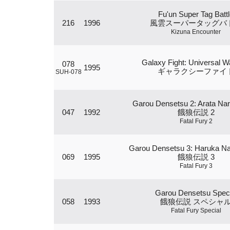
Fu'un Super Tag Batt
216
1996
風雲スーパータッグバ
Kizuna Encounter
Galaxy Fight: Universal Wa
078
1995
ギャラクシーファイ
SUH-078
Garou Densetsu 2: Arata Nar
047
1992
餓狼伝説 2
Fatal Fury 2
Garou Densetsu 3: Haruka Na
069
1995
餓狼伝説 3
Fatal Fury 3
Garou Densetsu Speci
058
1993
餓狼伝説 スペシャ
Fatal Fury Special