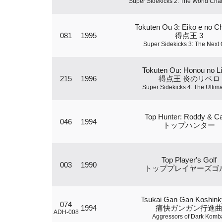
Super Sidekicks 2: The World Ch
Tokuten Ou 3: Eiko e no 
081
1995
得点王 3
Super Sidekicks 3: The Next 
Tokuten Ou: Honou no L
215
1996
得点王 炎のリベロ
Super Sidekicks 4: The Ultim
Top Hunter: Roddy & C
046
1994
トップハンター
Top Player's Golf
003
1990
トッププレイヤーズゴ
Tsukai Gan Gan Koshin
074
1994
痛快ガンガン行進
ADH-008
Aggressors of Dark Komb