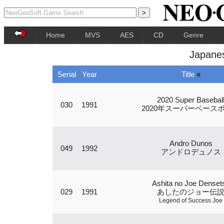
Home
MVS
AES
CD
Genre
Japane
Serial
Year
Title
«
2020 Super Basebal
030
1991
2020年スーパーベース
Andro Dunos
049
1992
アンドロデュノス
Ashita no Joe Denset
029
1991
あしたのジョー伝
Legend of Success Joe