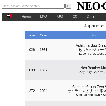
Home
MVS
AES
CD
Genre
Japanese
Serial
Year
Title
Ashita no Joe Dens
029
1991
あしたのジョー
Legend of Success 
Neo Bomber Ma
093
1997
ネオ・ボンバー
Samurai Spirits Zero 
272
2004
サムライスピリッツ零
Samurai Shodown 5 Sp