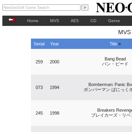
Home
MVS
AES
CD
Genre
MVS 
Serial
Year
Title
«
Bang Bead
259
2000
バン・ビード
Bomberman: Panic B
073
1994
ボンバーマン ぱにっく
Breakers Reveng
245
1998
ブレイカーズ・リベ