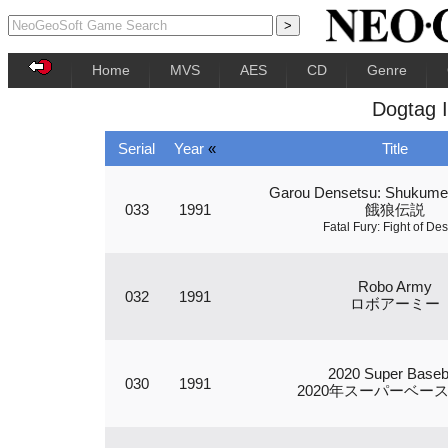
Home
MVS
AES
CD
Genre
Dogtag 
Serial
Year
«
Title
Garou Densetsu: Shukumei
033
1991
餓狼伝説
Fatal Fury: Fight of Des
Robo Army
032
1991
ロボアーミー
2020 Super Baseb
030
1991
2020年スーパーベー