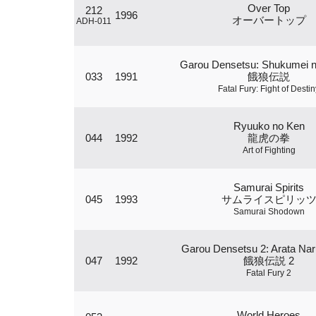
Over Top
212
1996
オーバートップ
ADH-011
Garou Densetsu: Shukumei n
033
1991
餓狼伝説
Fatal Fury: Fight of Destin
Ryuuko no Ken
044
1992
龍虎の拳
Art of Fighting
Samurai Spirits
045
1993
サムライスピリッ
Samurai Shodown
Garou Densetsu 2: Arata Nar
047
1992
餓狼伝説 2
Fatal Fury 2
World Heroes