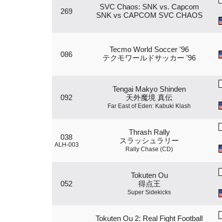
SVC Chaos: SNK vs. Capcom
269
SNK vs CAPCOM SVC CHAOS
Tecmo World Soccer '96
086
テクモワールドサッカー '96
Tengai Makyo Shinden
092
天外魔境 真伝
Far East of Eden: Kabuki Klash
Thrash Rally
038
スラッシュラリー
ALH-003
Rally Chase (CD)
Tokuten Ou
052
得点王
Super Sidekicks
Tokuten Ou 2: Real Fight Football