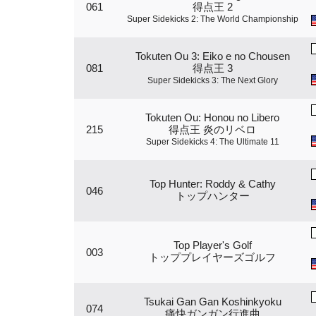
061
得点王 2
Super Sidekicks 2: The World Championship
Tokuten Ou 3: Eiko e no Chousen
081
得点王 3
Super Sidekicks 3: The Next Glory
Tokuten Ou: Honou no Libero
215
得点王 炎のリベロ
Super Sidekicks 4: The Ultimate 11
Top Hunter: Roddy & Cathy
046
トップハンター
Top Player's Golf
003
トッププレイヤーズゴルフ
Tsukai Gan Gan Koshinkyoku
074
痛快ガンガン行進曲