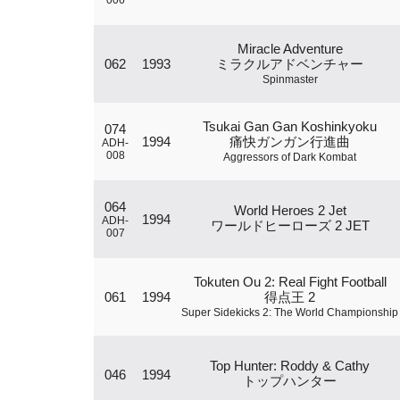
006
Miracle Adventure
062
1993
ミラクルアドベンチャー
Spinmaster
Tsukai Gan Gan Koshinkyoku
074
1994
痛快ガンガン行進曲
ADH-
008
Aggressors of Dark Kombat
064
World Heroes 2 Jet
1994
ADH-
ワールドヒーローズ 2 JET
007
Tokuten Ou 2: Real Fight Football
061
1994
得点王 2
Super Sidekicks 2: The World Championship
Top Hunter: Roddy & Cathy
046
1994
トップハンター